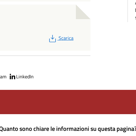
PDF
Scarica
ram
LinkedIn
Quanto sono chiare le informazioni su questa pagina