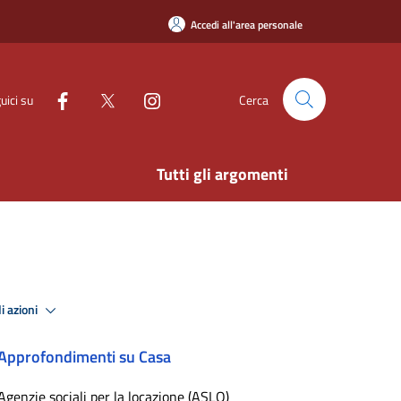
Accedi all'area personale
uici su
Cerca
Tutti gli argomenti
i azioni
Approfondimenti su Casa
Agenzie sociali per la locazione (ASLO)