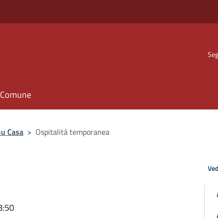
Seg
il Comune
su Casa
>
Ospitalità temporanea
Ved
8:50