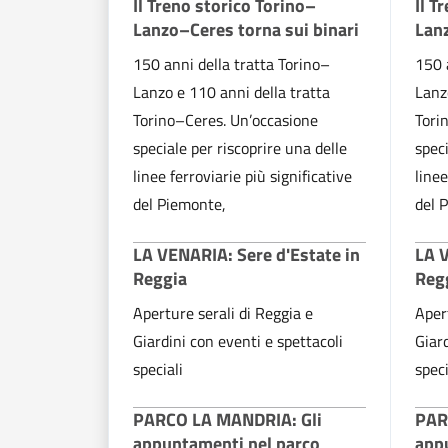
Il Treno storico Torino–
Il T
Lanzo–Ceres torna sui binari
Lanz
150 anni della tratta Torino–
150 
Lanzo e 110 anni della tratta
Lanz
Torino–Ceres. Un’occasione
Tori
speciale per riscoprire una delle
speci
linee ferroviarie più significative
linee
del Piemonte,
del 
LA VENARIA: Sere d'Estate in
LA V
Reggia
Reg
Aperture serali di Reggia e
Aper
Giardini con eventi e spettacoli
Giard
speciali
speci
PARCO LA MANDRIA: Gli
PAR
appuntamenti nel parco
app