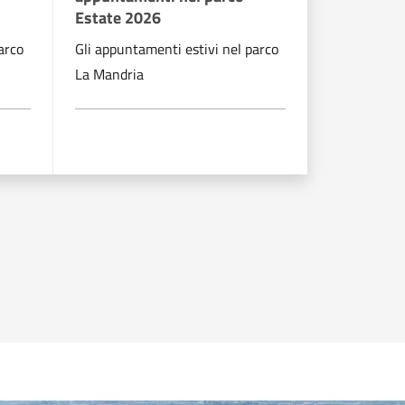
Estate 2026
Estate 20
arco
Gli appuntamenti estivi nel parco
Gli appuntam
La Mandria
La Mandria