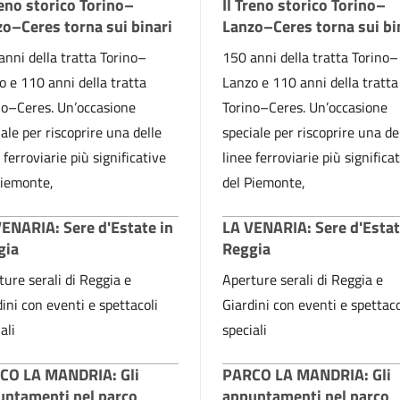
reno storico Torino–
Il Treno storico Torino–
o–Ceres torna sui binari
Lanzo–Ceres torna sui bi
anni della tratta Torino–
150 anni della tratta Torino–
o e 110 anni della tratta
Lanzo e 110 anni della tratta
no–Ceres. Un’occasione
Torino–Ceres. Un’occasione
ale per riscoprire una delle
speciale per riscoprire una de
 ferroviarie più significative
linee ferroviarie più significa
Piemonte,
del Piemonte,
ENARIA: Sere d'Estate in
LA VENARIA: Sere d'Estat
gia
Reggia
ture serali di Reggia e
Aperture serali di Reggia e
ini con eventi e spettacoli
Giardini con eventi e spettaco
ali
speciali
CO LA MANDRIA: Gli
PARCO LA MANDRIA: Gli
untamenti nel parco
appuntamenti nel parco