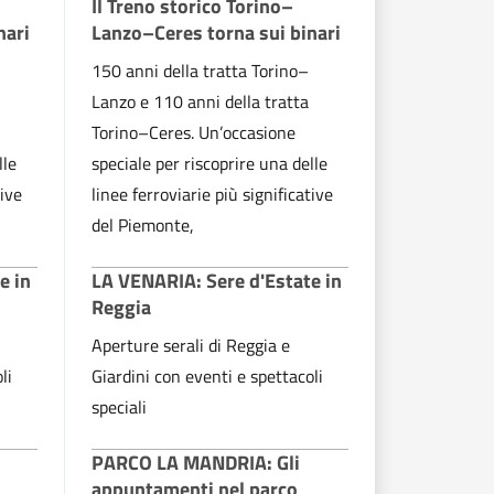
Il Treno storico Torino–
Il Treno s
nari
Lanzo–Ceres torna sui binari
Lanzo–Cere
150 anni della tratta Torino–
150 anni del
Lanzo e 110 anni della tratta
Lanzo e 110 
Torino–Ceres. Un’occasione
Torino–Cere
lle
speciale per riscoprire una delle
speciale per
tive
linee ferroviarie più significative
linee ferrovi
del Piemonte,
del Piemont
e in
LA VENARIA: Sere d'Estate in
LA VENARIA
Reggia
Reggia
Aperture serali di Reggia e
Aperture ser
li
Giardini con eventi e spettacoli
Giardini con
speciali
speciali
PARCO LA MANDRIA: Gli
PARCO LA 
appuntamenti nel parco
appuntame