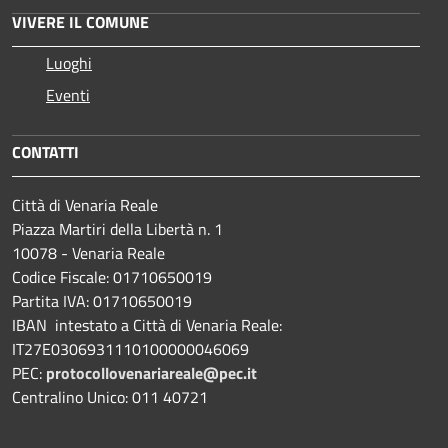
VIVERE IL COMUNE
Luoghi
Eventi
CONTATTI
Città di Venaria Reale
×
Informazioni sui cookie
Piazza Martiri della Libertà n. 1
10078 - Venaria Reale
Questo sito web utilizza cookie tecnici e assimilati strettamente
necessari al corretto funzionamento e alla navigazione del sito,
Codice Fiscale: 01710650019
nonché un cookie tecnico analitico al solo fine di elaborare
Partita IVA: 01710650019
informazioni statistiche, aggregate e anonime.
IBAN intestato a Città di Venaria Reale:
Per maggiori dettagli, può consultare la cookie policy al seguente
link
IT27E0306931110100000046069
RIFIUTA TUTTO
ACCETTA TUTTO
PEC:
protocollovenariareale@pec.it
Centralino Unico: 011 40721
MOSTRA DETTAGLI