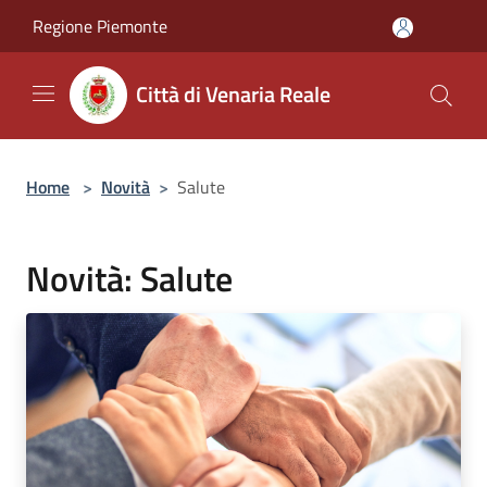
Salta al contenuto principale
Regione Piemonte
Città di Venaria Reale
Home
>
Novità
>
Salute
Novità: Salute