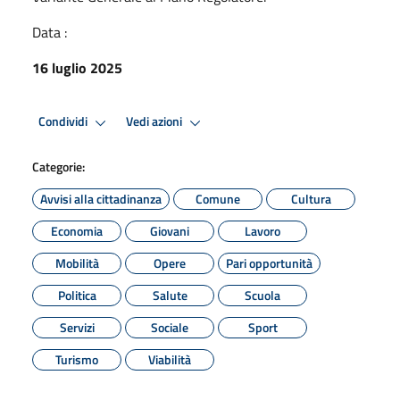
Data :
16 luglio 2025
Condividi
Vedi azioni
Categorie:
Avvisi alla cittadinanza
Comune
Cultura
Economia
Giovani
Lavoro
Mobilità
Opere
Pari opportunità
Politica
Salute
Scuola
Servizi
Sociale
Sport
Turismo
Viabilità