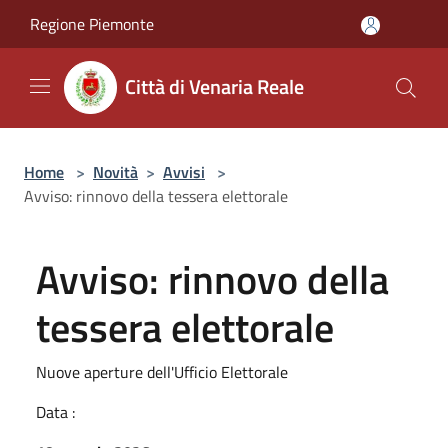
Salta al contenuto principale
Regione Piemonte
Città di Venaria Reale
Home
>
Novità
>
Avvisi
>
Avviso: rinnovo della tessera elettorale
Avviso: rinnovo della
tessera elettorale
Nuove aperture dell'Ufficio Elettorale
Data :