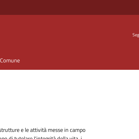
Seg
il Comune
strutture e le attività messe in campo
o di tutelare l'integrità della vita, i