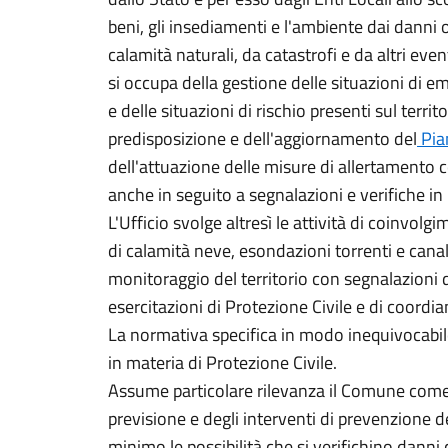
beni, gli insediamenti e l'ambiente dai danni o
calamità naturali, da catastrofi e da altri even
si occupa della gestione delle situazioni di e
e delle situazioni di rischio presenti sul terri
predisposizione e dell'aggiornamento del
Pia
dell'attuazione delle misure di allertamento 
anche in seguito a segnalazioni e verifiche in
L'Ufficio svolge altresì le attività di coinvolg
di calamità neve, esondazioni torrenti e cana
monitoraggio del territorio con segnalazioni d
esercitazioni di Protezione Civile e di coordi
La normativa specifica in modo inequivocabile
in materia di Protezione Civile.
Assume particolare rilevanza il Comune come l
previsione e degli interventi di prevenzione dei
minimo le possibilità che si verifichino danni