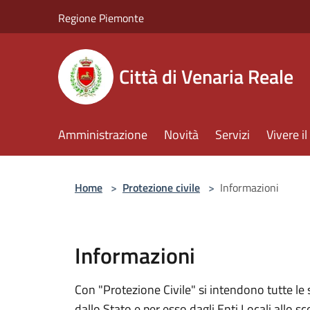
Salta al contenuto principale
Regione Piemonte
Città di Venaria Reale
Amministrazione
Novità
Servizi
Vivere 
Home
>
Protezione civile
>
Informazioni
Informazioni
Con "Protezione Civile" si intendono tutte le 
dallo Stato e per esso dagli Enti Locali allo scop