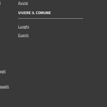
i
Avvisi
VIVERE IL COMUNE
Luoghi
Eventi
egli
ppalti