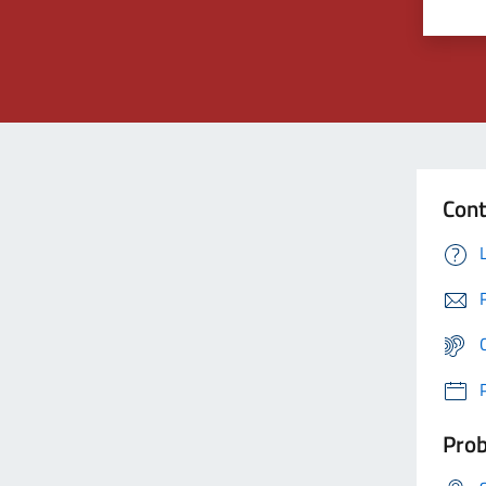
Cont
Prob