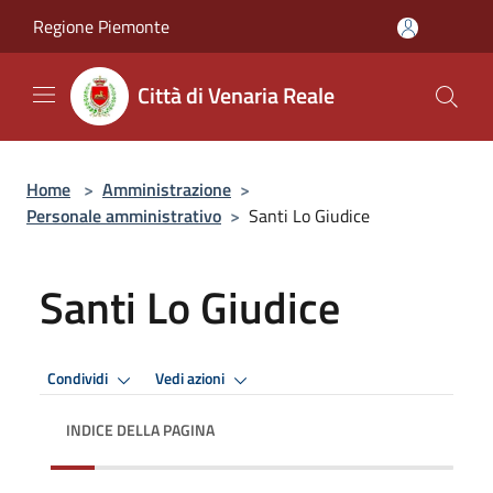
Salta al contenuto principale
Regione Piemonte
Città di Venaria Reale
Home
>
Amministrazione
>
Personale amministrativo
>
Santi Lo Giudice
Santi Lo Giudice
Condividi
Vedi azioni
INDICE DELLA PAGINA