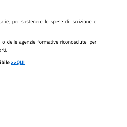
arie, per sostenere le spese di iscrizione e
i o delle agenzie formative riconosciute, per
rti.
ibile
>>QUI