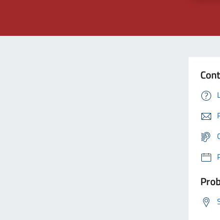
Cont
Prob