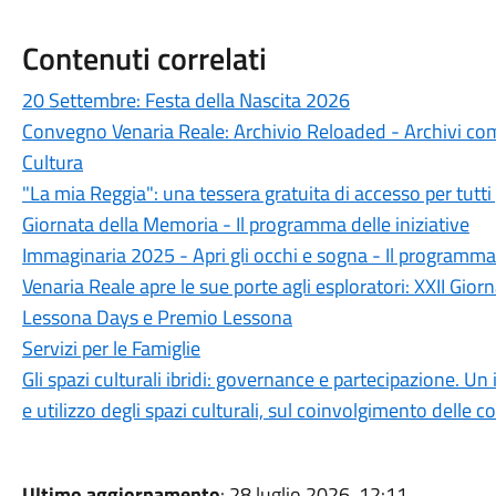
Contenuti correlati
20 Settembre: Festa della Nascita 2026
Convegno Venaria Reale: Archivio Reloaded - Archivi come
Cultura
"La mia Reggia": una tessera gratuita di accesso per tutti 
Giornata della Memoria - Il programma delle iniziative
Immaginaria 2025 - Apri gli occhi e sogna - Il programm
Venaria Reale apre le sue porte agli esploratori: XXII Gio
Lessona Days e Premio Lessona
Servizi per le Famiglie
Gli spazi culturali ibridi: governance e partecipazione. Un 
e utilizzo degli spazi culturali, sul coinvolgimento delle 
Ultimo aggiornamento
: 28 luglio 2026, 12:11