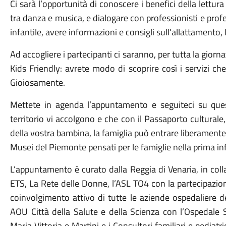
Ci sarà l’opportunità di conoscere i benefici della lettura
tra danza e musica, e dialogare con professionisti e prof
infantile, avere informazioni e consigli sull'allattamento,
Ad accogliere i partecipanti ci saranno, per tutta la giorn
Kids Friendly: avrete modo di scoprire così i servizi che 
Gioiosamente.
Mettete in agenda l’appuntamento e seguiteci su ques
territorio vi accolgono e che con il Passaporto cultural
della vostra bambina, la famiglia può entrare liberament
Musei del Piemonte pensati per le famiglie nella prima in
L’appuntamento è curato dalla Reggia di Venaria, in co
ETS, La Rete delle Donne, l’ASL TO4 con la partecipazione
coinvolgimento attivo di tutte le aziende ospedaliere de
AOU Città della Salute e della Scienza con l’Ospedale S
Maria Vittoria e Martini e i Consultori familiari e pediat