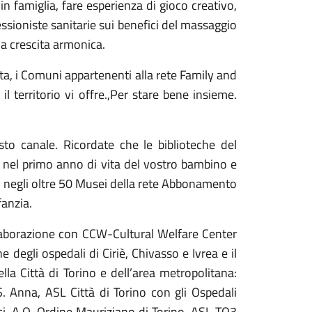
 in famiglia, fare esperienza di gioco creativo,
essioniste sanitarie sui benefici del massaggio
 la crescita armonica.
ata, i Comuni appartenenti alla rete Family and
il territorio vi offre.,Per stare bene insieme.
to canale. Ricordate che le biblioteche del
e, nel primo anno di vita del vostro bambino e
e negli oltre 50 Musei della rete Abbonamento
fanzia.
llaborazione con CCW-Cultural Welfare Center
 degli ospedali di Ciriè, Chivasso e Ivrea e il
lla Città di Torino e dell’area metropolitana:
. Anna, ASL Città di Torino con gli Ospedali
rici, A.O. Ordine Mauriziano di Torino, ASL TO3