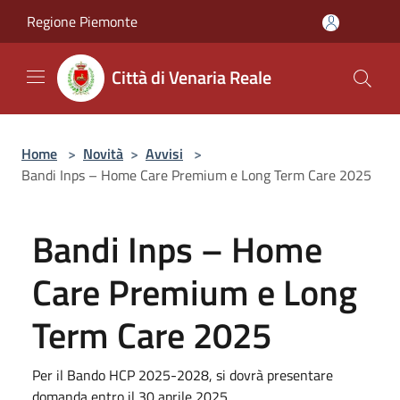
Salta al contenuto principale
Regione Piemonte
Città di Venaria Reale
Home
>
Novità
>
Avvisi
>
Bandi Inps – Home Care Premium e Long Term Care 2025
Bandi Inps – Home
Care Premium e Long
Term Care 2025
Per il Bando HCP 2025-2028, si dovrà presentare
domanda entro il 30 aprile 2025