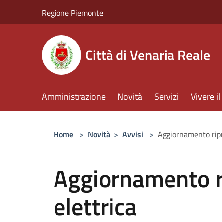
Salta al contenuto principale
Regione Piemonte
Città di Venaria Reale
Amministrazione
Novità
Servizi
Vivere 
Home
>
Novità
>
Avvisi
>
Aggiornamento ripri
Aggiornamento ri
elettrica