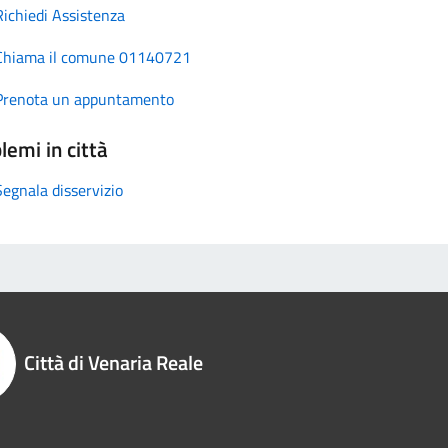
Richiedi Assistenza
Chiama il comune 01140721
Prenota un appuntamento
lemi in città
Segnala disservizio
Città di Venaria Reale