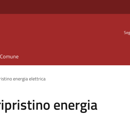
Seg
il Comune
stino energia elettrica
pristino energia