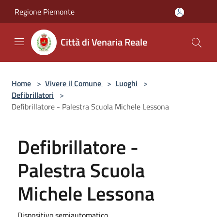
Salta al contenuto principale
Regione Piemonte
Città di Venaria Reale
Home
>
Vivere il Comune
>
Luoghi
>
Defibrillatori
>
Defibrillatore - Palestra Scuola Michele Lessona
Defibrillatore -
Palestra Scuola
Michele Lessona
Dispositivo semiautomatico