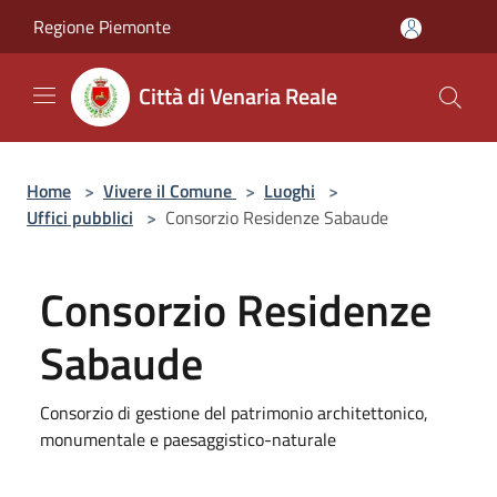
Salta al contenuto principale
Regione Piemonte
Città di Venaria Reale
Home
>
Vivere il Comune
>
Luoghi
>
Uffici pubblici
>
Consorzio Residenze Sabaude
Consorzio Residenze
Sabaude
Consorzio di gestione del patrimonio architettonico,
monumentale e paesaggistico-naturale