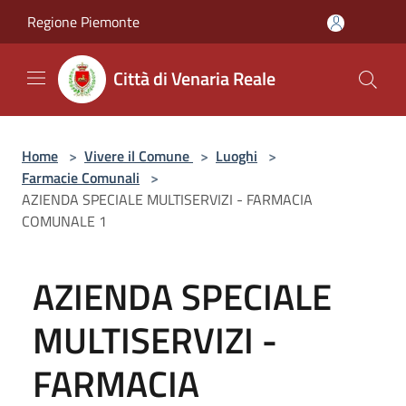
Salta al contenuto principale
Regione Piemonte
Città di Venaria Reale
Home
>
Vivere il Comune
>
Luoghi
>
Farmacie Comunali
>
AZIENDA SPECIALE MULTISERVIZI - FARMACIA
COMUNALE 1
AZIENDA SPECIALE
MULTISERVIZI -
FARMACIA