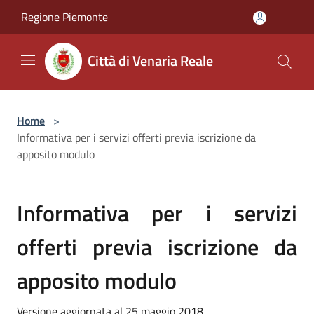
Salta al contenuto principale
Regione Piemonte
Città di Venaria Reale
Home
>
Informativa per i servizi offerti previa iscrizione da
apposito modulo
Informativa per i servizi
offerti previa iscrizione da
apposito modulo
Versione aggiornata al 25 maggio 2018