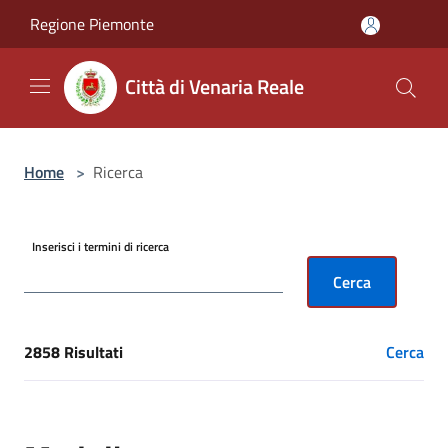
Salta al contenuto principale
Regione Piemonte
Città di Venaria Reale
Home
>
Ricerca
Inserisci i termini di ricerca
Cerca
2858 Risultati
Cerca
[results] Risultati