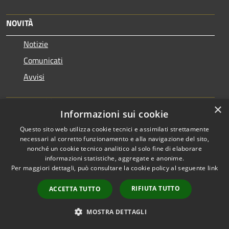
NOVITÀ
Notizie
Comunicati
Avvisi
VIVERE IL COMUNE
×
Informazioni sui cookie
Luoghi
Questo sito web utilizza cookie tecnici e assimilati strettamente
Eventi
necessari al corretto funzionamento e alla navigazione del sito,
nonché un cookie tecnico analitico al solo fine di elaborare
informazioni statistiche, aggregate e anonime.
CONTATTI
Per maggiori dettagli, può consultare la cookie policy al seguente
link
RIFIUTA TUTTO
ACCETTA TUTTO
Città di Venaria Reale
Piazza Martiri della Libertà n. 1
MOSTRA DETTAGLI
10078 - Venaria Reale