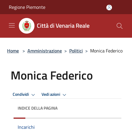
Salta al contenuto principale
Regione Piemonte
Città di Venaria Reale
Home
>
Amministrazione
>
Politici
>
Monica Federico
Monica Federico
Condividi
Vedi azioni
INDICE DELLA PAGINA
Incarichi