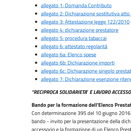
allegato 1: Domanda Contributo
allegato 2: Dichiarazione sostitutiva atto
allegato 3: Attestazione legge 122/2010
allegato 4: dichiarazione prestatore
allegato 5: procedura tabaccai
allegato 6: attestato regolarità
allegato 6a: Elenco spese
allegato 6b: Dichiarazione importi
allegato 6c: Dichiarazione singolo presta
allegato 7: Dichiarazione esenzione rite
“RECIPROCA SOLIDARIETA' E
LAVORO ACCESSO
Bando per la formazione dell'Elenco Presta
Con determinazione 395 del 10 giugno 2016
bando - invito per la presentazione della dichi
accessorio e la formazione di un Elenco Prest