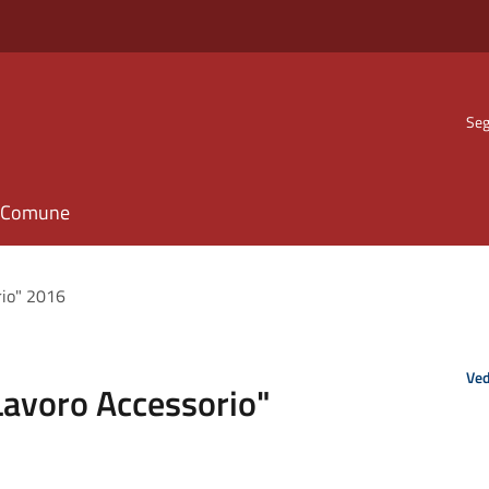
Seg
il Comune
rio" 2016
Ved
 Lavoro Accessorio"