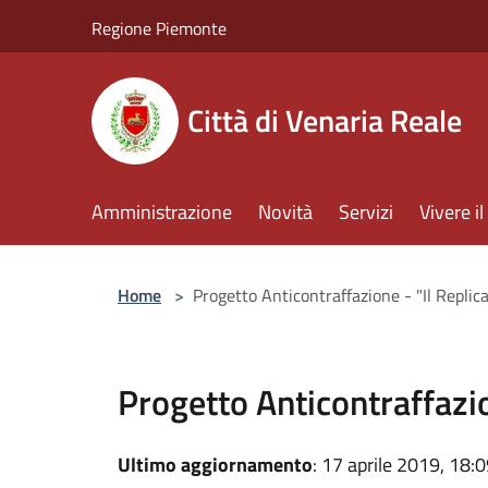
Salta al contenuto principale
Regione Piemonte
Città di Venaria Reale
Amministrazione
Novità
Servizi
Vivere 
Home
>
Progetto Anticontraffazione - "Il Replic
Progetto Anticontraffazio
Ultimo aggiornamento
: 17 aprile 2019, 18: