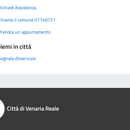
Richiedi Assistenza
Chiama il comune 01140721
Prenota un appuntamento
lemi in città
Segnala disservizio
Città di Venaria Reale