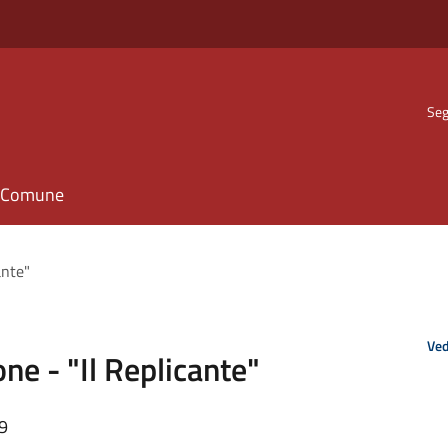
Seg
il Comune
ante"
Ved
ne - "Il Replicante"
09