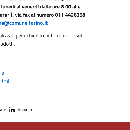
unedì al venerdì dalle ore 8.00 alle
i orari), via fax al numero 011 4426358
one@comune.torino.it
ilizzati per richiedere informazioni sul
rodotti.
ela-
html
ram
LinkedIn