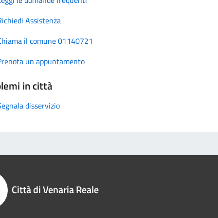
Richiedi Assistenza
Chiama il comune 01140721
Prenota un appuntamento
lemi in città
Segnala disservizio
Città di Venaria Reale