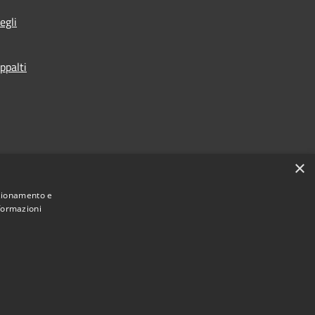
egli
ppalti
×
nzionamento e
nformazioni