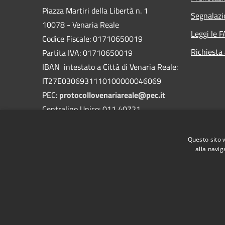
Piazza Martiri della Libertà n. 1
Segnalazi
10078 - Venaria Reale
Leggi le 
Codice Fiscale: 01710650019
Richiesta
Partita IVA: 01710650019
IBAN intestato a Città di Venaria Reale:
IT27E0306931110100000046069
PEC:
protocollovenariareale@pec.it
Centralino Unico: 011 40721
Questo sito 
alla navig
RSS
Accessibilità
Privacy
Cookie
Mappa de