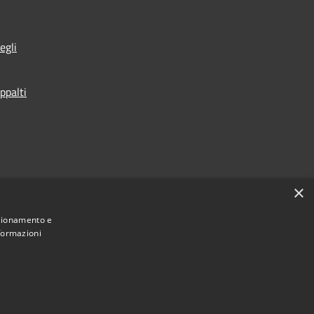
egli
ppalti
×
nzionamento e
nformazioni