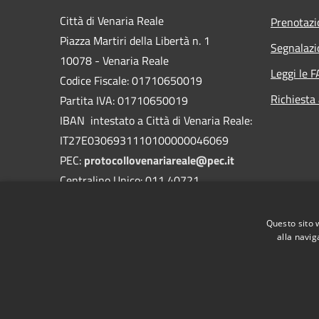
Città di Venaria Reale
Prenotaz
Piazza Martiri della Libertà n. 1
Segnalazi
10078 - Venaria Reale
Leggi le 
Codice Fiscale: 01710650019
Richiesta
Partita IVA: 01710650019
IBAN intestato a Città di Venaria Reale:
IT27E0306931110100000046069
PEC:
protocollovenariareale@pec.it
Centralino Unico: 011 40721
Questo sito 
alla navig
RSS
Accessibilità
Privacy
Cookie
Mappa de