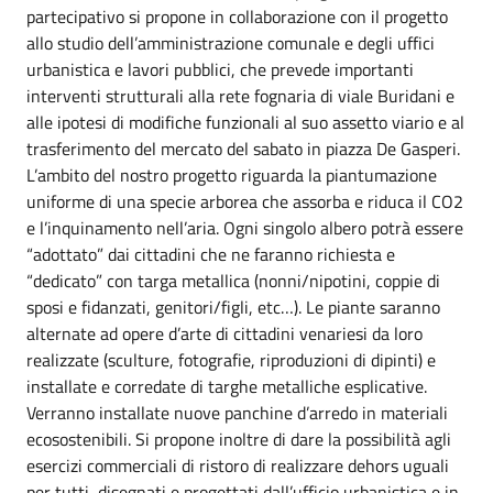
partecipativo si propone in collaborazione con il progetto
allo studio dell’amministrazione comunale e degli uffici
urbanistica e lavori pubblici, che prevede importanti
interventi strutturali alla rete fognaria di viale Buridani e
alle ipotesi di modifiche funzionali al suo assetto viario e al
trasferimento del mercato del sabato in piazza De Gasperi.
L’ambito del nostro progetto riguarda la piantumazione
uniforme di una specie arborea che assorba e riduca il CO2
e l’inquinamento nell’aria. Ogni singolo albero potrà essere
“adottato” dai cittadini che ne faranno richiesta e
“dedicato” con targa metallica (nonni/nipotini, coppie di
sposi e fidanzati, genitori/figli, etc…). Le piante saranno
alternate ad opere d’arte di cittadini venariesi da loro
realizzate (sculture, fotografie, riproduzioni di dipinti) e
installate e corredate di targhe metalliche esplicative.
Verranno installate nuove panchine d’arredo in materiali
ecosostenibili. Si propone inoltre di dare la possibilità agli
esercizi commerciali di ristoro di realizzare dehors uguali
per tutti, disegnati e progettati dall’ufficio urbanistica e in