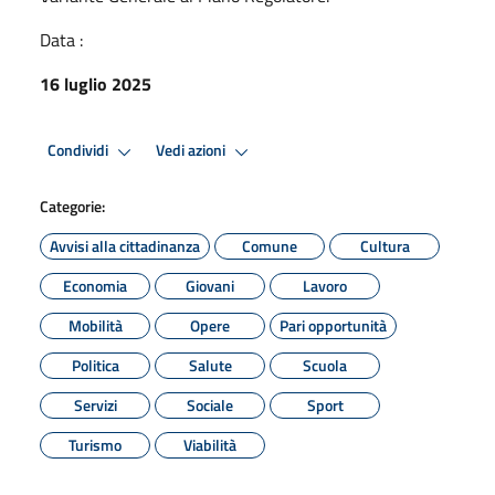
Data :
16 luglio 2025
Condividi
Vedi azioni
Categorie:
Avvisi alla cittadinanza
Comune
Cultura
Economia
Giovani
Lavoro
Mobilità
Opere
Pari opportunità
Politica
Salute
Scuola
Servizi
Sociale
Sport
Turismo
Viabilità