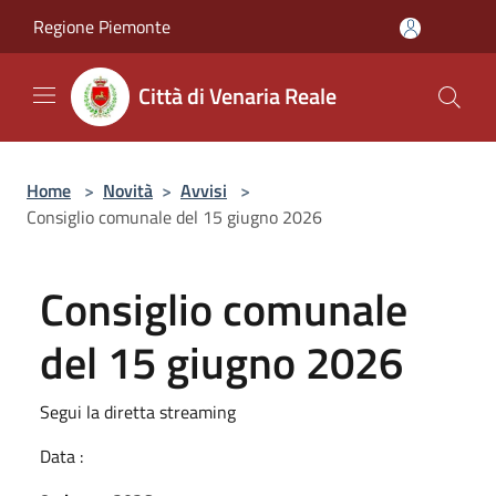
Salta al contenuto principale
Regione Piemonte
Città di Venaria Reale
Home
>
Novità
>
Avvisi
>
Consiglio comunale del 15 giugno 2026
Consiglio comunale
del 15 giugno 2026
Segui la diretta streaming
Data :