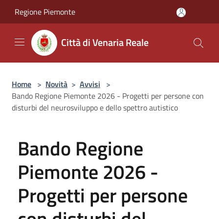
Salta al contenuto principale
Regione Piemonte
Città di Venaria Reale
Home
>
Novità
>
Avvisi
>
Bando Regione Piemonte 2026 - Progetti per persone con
disturbi del neurosviluppo e dello spettro autistico
Bando Regione
Piemonte 2026 -
Progetti per persone
con disturbi del