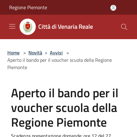
Salta al contenuto principale
Regione Piemonte
Città di Venaria Reale
Home
>
Novità
>
Avvisi
>
Aperto il bando per il voucher scuola della Regione
Piemonte
Aperto il bando per il
voucher scuola della
Regione Piemonte
Scadenza presentazione domande: ore 12 del 27