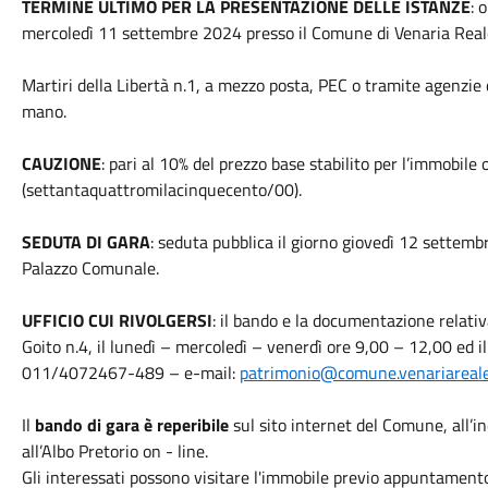
TERMINE ULTIMO PER LA PRESENTAZIONE DELLE ISTANZE
: 
mercoledì 11 settembre 2024 presso il Comune di Venaria Reale 
Martiri della Libertà n.1, a mezzo posta, PEC o tramite agenzie
mano.
CAUZIONE
: pari al 10% del prezzo base stabilito per l’immobile
(settantaquattromilacinquecento/00).
SEDUTA DI GARA
: seduta pubblica il giorno giovedì 12 settembr
Palazzo Comunale.
UFFICIO CUI RIVOLGERSI
: il bando e la documentazione relativa
Goito n.4, il lunedì – mercoledì – venerdì ore 9,00 – 12,00 ed 
011/4072467-489 – e-mail:
patrimonio@comune.venariareale.
Il
bando di gara è reperibile
sul sito internet del Comune, all’in
all’Albo Pretorio on - line.
Gli interessati possono visitare l'immobile previo appuntamento