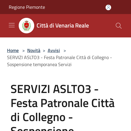
Salta al contenuto principale
Regione Piemonte
Città di Venaria Reale
Home
>
Novità
>
Avvisi
>
SERVIZI ASLTO3 - Festa Patronale Città di Collegno -
Sospensione temporanea Servizi
SERVIZI ASLTO3 -
Festa Patronale Città
di Collegno -
Sospensione