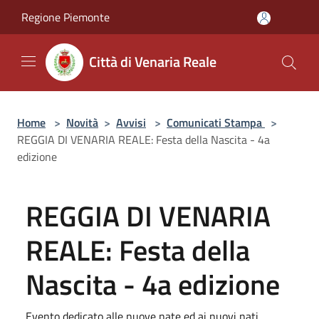
Salta al contenuto principale
Regione Piemonte
Città di Venaria Reale
Home
>
Novità
>
Avvisi
>
Comunicati Stampa
>
REGGIA DI VENARIA REALE: Festa della Nascita - 4a
edizione
REGGIA DI VENARIA
REALE: Festa della
Nascita - 4a edizione
Evento dedicato alle nuove nate ed ai nuovi nati