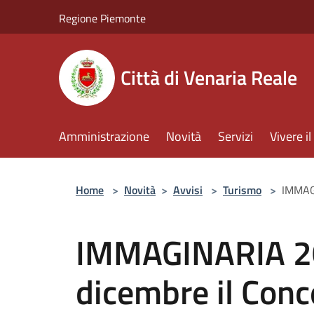
Salta al contenuto principale
Regione Piemonte
Città di Venaria Reale
Amministrazione
Novità
Servizi
Vivere 
Home
>
Novità
>
Avvisi
>
Turismo
>
IMMAGI
IMMAGINARIA 20
dicembre il Conc