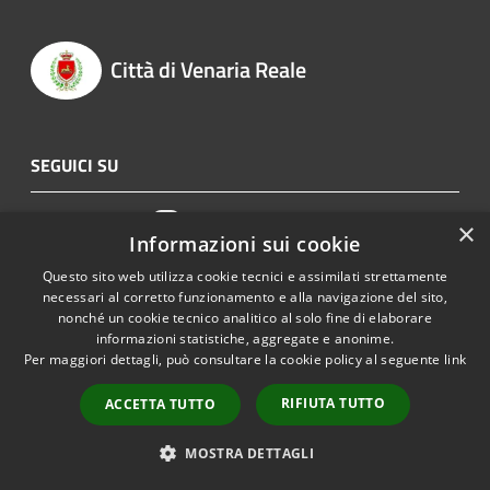
Città di Venaria Reale
SEGUICI SU
Facebook
Twitter
Instagram
×
Informazioni sui cookie
Questo sito web utilizza cookie tecnici e assimilati strettamente
AMMINISTRAZIONE
necessari al corretto funzionamento e alla navigazione del sito,
nonché un cookie tecnico analitico al solo fine di elaborare
Organi di Governo
informazioni statistiche, aggregate e anonime.
Aree Amministrative
Per maggiori dettagli, può consultare la cookie policy al seguente
link
Uffici
RIFIUTA TUTTO
ACCETTA TUTTO
Enti e fondazioni
MOSTRA DETTAGLI
Politici