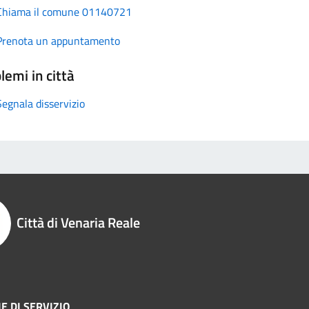
Chiama il comune 01140721
Prenota un appuntamento
lemi in città
Segnala disservizio
Città di Venaria Reale
E DI SERVIZIO