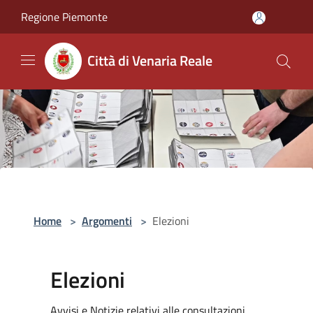
Salta al contenuto principale
Regione Piemonte
Città di Venaria Reale
Home
>
Argomenti
>
Elezioni
Elezioni
Avvisi e Notizie relativi alle consultazioni