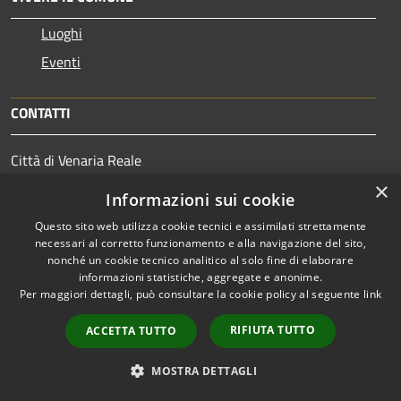
Luoghi
Eventi
CONTATTI
Città di Venaria Reale
Piazza Martiri della Libertà n. 1
×
Informazioni sui cookie
10078 - Venaria Reale
Codice Fiscale: 01710650019
Questo sito web utilizza cookie tecnici e assimilati strettamente
necessari al corretto funzionamento e alla navigazione del sito,
Partita IVA: 01710650019
nonché un cookie tecnico analitico al solo fine di elaborare
IBAN intestato a Città di Venaria Reale:
informazioni statistiche, aggregate e anonime.
IT27E0306931110100000046069
Per maggiori dettagli, può consultare la cookie policy al seguente
link
PEC:
protocollovenariareale@pec.it
Centralino Unico: 011 40721
RIFIUTA TUTTO
ACCETTA TUTTO
MOSTRA DETTAGLI